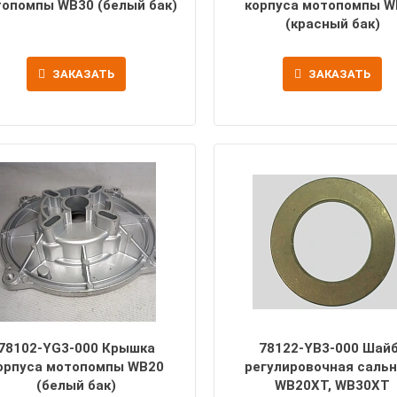
опомпы WB30 (белый бак)
корпуса мотопомпы W
(красный бак)
ЗАКАЗАТЬ
ЗАКАЗАТЬ
78102-YG3-000 Крышка
78122-YB3-000 Шай
орпуса мотопомпы WB20
регулировочная саль
(белый бак)
WB20XT, WB30XT