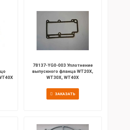
78137-YG0-003 Уплотнение
ьцо
выпускного фланца WT20X,
 WT40X
WT30X, WT40X
ЗАКАЗАТЬ