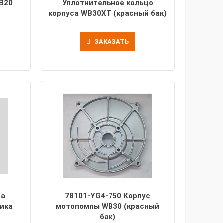
B20
Уплотнительное кольцо
корпуса WB30XT (красный бак)
ЗАКАЗАТЬ
ба
78101-YG4-750 Корпус
ника
мотопомпы WB30 (красный
бак)