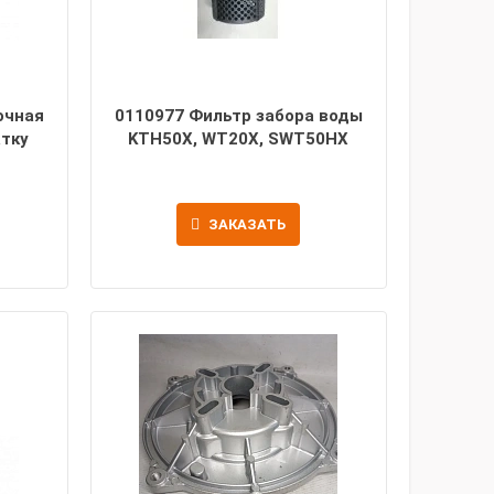
очная
0110977 Фильтр забора воды
атку
KTH50X, WT20X, SWT50HX
ЗАКАЗАТЬ