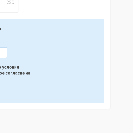
220
?
ю условия
ое согласие на