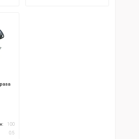
pasa
н:
100
0.5