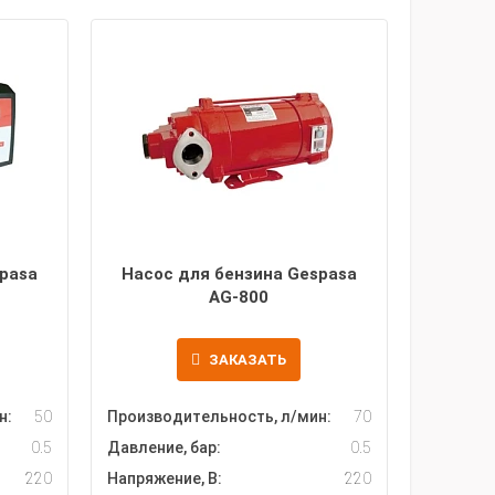
pasa
Насос для бензина Gespasa
AG-800
ЗАКАЗАТЬ
н:
50
Производительность, л/мин:
70
0.5
Давление, бар:
0.5
220
Напряжение, В:
220