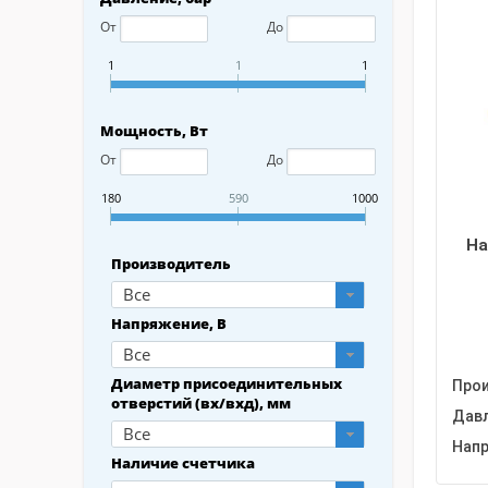
От
До
1
1
1
Мощность, Вт
От
До
180
590
1000
На
Производитель
Все
Напряжение, В
Все
Диаметр присоединительных
Прои
отверстий (вх/вхд), мм
Давл
Все
Напр
Наличие счетчика