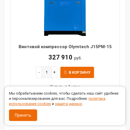
Винтовой компрессор Olymtech J15PM-15
327 910
руб.
В КОРЗИНУ
Купить в 1 клик
Мы обрабатываем cookies, чтобы сделать наш сайт удобнее
Производительность, л/мин:
1600
и персонализированее для вас. Подробнее:
политика
использования cookies
и
защита данных
.
Мощность, кВт:
15
Давление, бар:
15
Принять