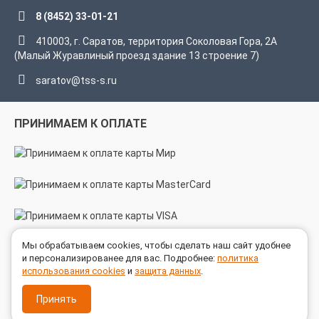
8 (8452) 33-01-21
410003, г. Саратов, территория Соколовая Гора, 2А
(Малый Журавлиный проезд здание 13 строение 7)
saratov@tss-s.ru
ПРИНИМАЕМ К ОПЛАТЕ
Мы обрабатываем cookies, чтобы сделать наш сайт удобнее
МЫ В СОЦСЕТЯХ
и персонализированее для вас. Подробнее:
политика
использования cookies
и
защита данных
.
Принять
© 2005 - 2026 ГК ТехноСпецСнаб