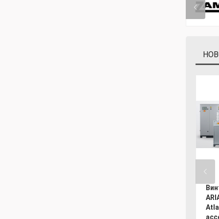
НОВ
Вин
ARI
Atl
асс