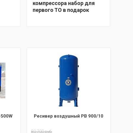
компрессора набор для
ген
первого ТО в подарок
фил
под
-500W
Ресивер воздушный РВ 900/10
80 700
руб.