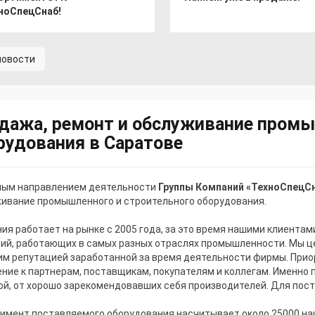
ноСпецСнаб!
новости
дажа, ремонт и обслуживание промы
рудования в Саратове
ым направлением деятельности
Группы Компаний «ТехноСпецС
ивание промышленного и строительного оборудования.
ия работает на рынке с 2005 года, за это время нашими клиента
ий, работающих в самых разных отраслях промышленности. Мы ц
м репутацией заработанной за время деятельности фирмы. Приор
ние к партнерам, поставщикам, покупателям и коллегам. Именно 
ой, от хорошо зарекомендовавших себя производителей. Для пост
имент поставляемого оборудования насчитывает около 25000 на