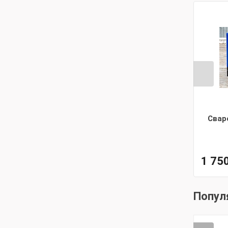
Свар
1 75
Попул