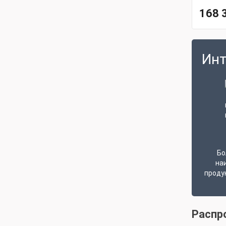
168 
Инт
Бо
на
проду
Распр