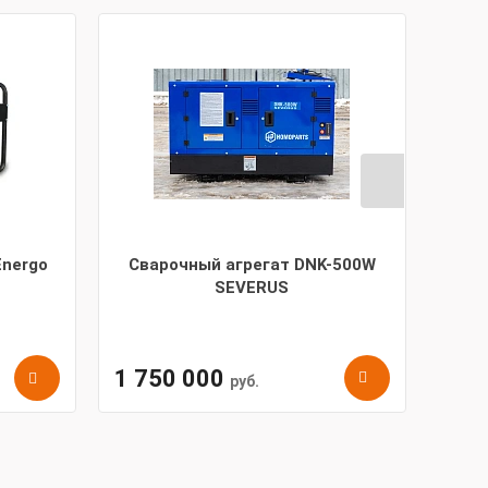
Energo
Сварочный агрегат DNK-500W
Диз
SEVERUS
1 750 000
64 
руб.