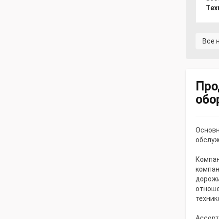
Тех
Все 
Про
обо
Основн
обслуж
Компан
компан
дорожи
отноше
техник
Ассорт