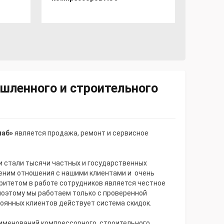
Rotorco
шленного и строительного
наб»
является продажа, ремонт и сервисное
ми стали тысячи частных и государственных
еним отношения с нашими клиентами и очень
итетом в работе сотрудников является честное
поэтому мы работаем только с проверенной
оянных клиентов действует система скидок.
именований компрессорного, строительного,