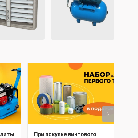
плиты
При покупке винтового
При