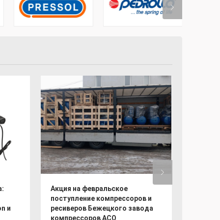
:
Акция на февральское
Бежецк
поступление компрессоров и
возобн
n и
ресиверов Бежецкого завода
винтов
компрессоров АСО
базе ви