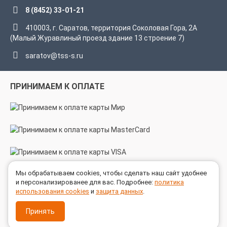
8 (8452) 33-01-21
410003, г. Саратов, территория Соколовая Гора, 2А
(Малый Журавлиный проезд здание 13 строение 7)
saratov@tss-s.ru
ПРИНИМАЕМ К ОПЛАТЕ
Мы обрабатываем cookies, чтобы сделать наш сайт удобнее
МЫ В СОЦСЕТЯХ
и персонализированее для вас. Подробнее:
политика
использования cookies
и
защита данных
.
Принять
© 2005 - 2026 ГК ТехноСпецСнаб