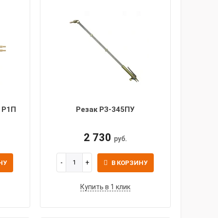
 Р1П
Резак РЗ-345ПУ
2 730
руб.
НУ
В КОРЗИНУ
Купить в 1 клик