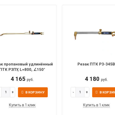
ак пропановый удлинённый
Резак ПТК Р3-345
ПТК Р3ПУ, L=800, ∠150°
4 165
4 180
руб.
руб.
В КОРЗИНУ
В КОРЗИ
Купить в 1 клик
Купить в 1 клик