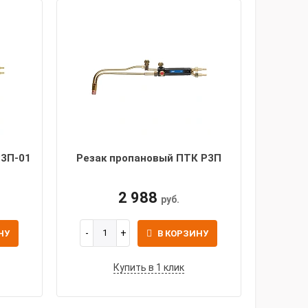
Р3П-01
Резак пропановый ПТК Р3П
2 988
руб.
НУ
В КОРЗИНУ
Купить в 1 клик