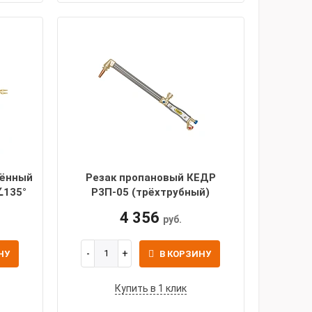
нённый
Резак пропановый КЕДР
∠135°
Р3П-05 (трёхтрубный)
4 356
руб.
НУ
В КОРЗИНУ
Купить в 1 клик