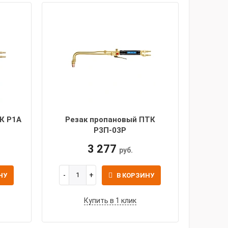
К Р1А
Резак пропановый ПТК
Р3П-03Р
3 277
руб.
НУ
В КОРЗИНУ
Купить в 1 клик