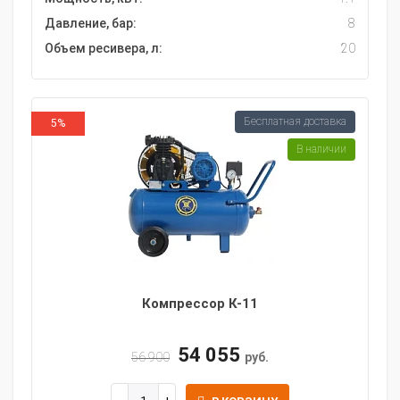
Давление, бар:
8
Объем ресивера, л:
20
Бесплатная доставка
5%
В наличии
Компрессор К-11
54 055
56 900
руб.