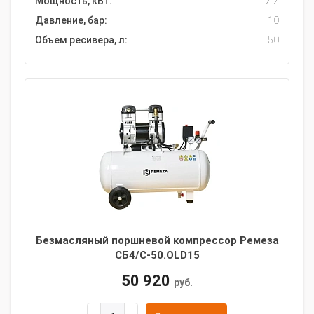
Мощность, кВт:
2.2
Давление, бар:
10
Объем ресивера, л:
50
Безмасляный поршневой компрессор Ремеза
СБ4/С-50.OLD15
50 920
руб.