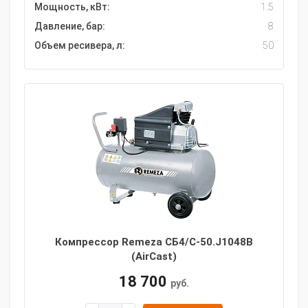
Мощность, кВт:
1.5
Давление, бар:
8
Объем ресивера, л:
50
Компрессор Remeza СБ4/С-50.J1048B
(AirCast)
18 700
руб.