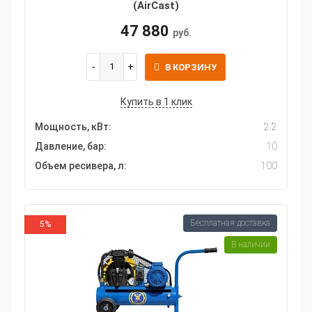
(AirCast)
47 880
руб.
В КОРЗИНУ
Купить в 1 клик
Мощность, кВт:
2.2
Давление, бар:
10
Объем ресивера, л:
100
Бесплатная доставка
5%
В наличии