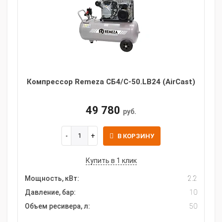
Компрессор Remeza СБ4/С-50.LB24 (AirCast)
49 780
руб.
В КОРЗИНУ
Купить в 1 клик
Мощность, кВт:
2.2
Давление, бар:
10
Объем ресивера, л:
50