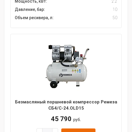
Мощность, кВт:
2.2
Давление, бар:
10
Объем ресивера, л:
50
Безмасляный поршневой компрессор Ремеза
СБ4/С-24.OLD15
45 790
руб.