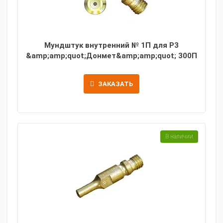
Мундштук внутренний № 1П для Р3
&amp;amp;quot;Донмет&amp;amp;quot; 300П
ЗАКАЗАТЬ
В наличии